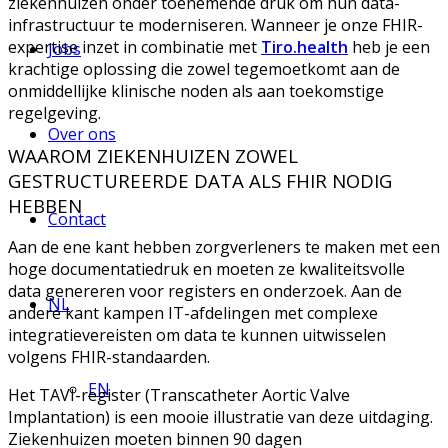
ziekenhuizen onder toenemende druk om hun data-
infrastructuur te moderniseren. Wanneer je onze FHIR-
expertise inzet in combinatie met
Tiro.health
heb je een
Jobs
krachtige oplossing die zowel tegemoetkomt aan de
onmiddellijke klinische noden als aan toekomstige
regelgeving.
Over ons
WAAROM ZIEKENHUIZEN ZOWEL
GESTRUCTUREERDE DATA ALS FHIR NODIG
HEBBEN
Contact
Aan de ene kant hebben zorgverleners te maken met een
hoge documentatiedruk en moeten ze kwaliteitsvolle
data genereren voor registers en onderzoek. Aan de
NL
andere kant kampen IT-afdelingen met complexe
integratievereisten om data te kunnen uitwisselen
volgens FHIR-standaarden.
EN
Het TAVI-register (Transcatheter Aortic Valve
Implantation) is een mooie illustratie van deze uitdaging.
Ziekenhuizen moeten binnen 90 dagen