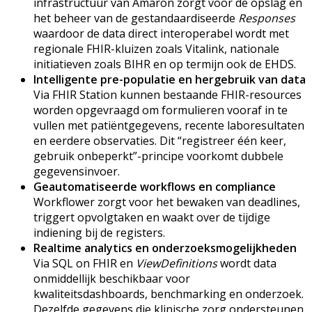
infrastructuur van Amaron zorgt voor de opslag en
het beheer van de gestandaardiseerde
Responses
waardoor de data direct interoperabel wordt met
regionale FHIR-kluizen zoals Vitalink, nationale
initiatieven zoals BIHR en op termijn ook de EHDS.
Intelligente pre-populatie en hergebruik van data
Via FHIR Station kunnen bestaande FHIR-resources
worden opgevraagd om formulieren vooraf in te
vullen met patiëntgegevens, recente laboresultaten
en eerdere observaties. Dit “registreer één keer,
gebruik onbeperkt”-principe voorkomt dubbele
gegevensinvoer.
Geautomatiseerde workflows en compliance
Workflower zorgt voor het bewaken van deadlines,
triggert opvolgtaken en waakt over de tijdige
indiening bij de registers.
Realtime analytics en onderzoeksmogelijkheden
Via SQL on FHIR en
ViewDefinitions
wordt data
onmiddellijk beschikbaar voor
kwaliteitsdashboards, benchmarking en onderzoek.
Dezelfde gegevens die klinische zorg ondersteunen,