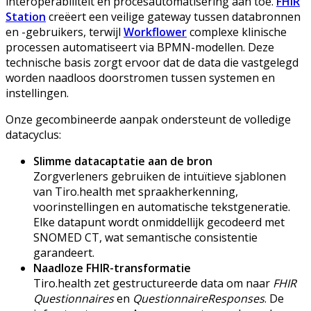
interoperabiliteit en procesautomatisering aan toe.
FHIR
Station
creëert een veilige gateway tussen databronnen
en -gebruikers, terwijl
Workflower
complexe klinische
processen automatiseert via BPMN-modellen. Deze
technische basis zorgt ervoor dat de data die vastgelegd
worden naadloos doorstromen tussen systemen en
instellingen.
Onze gecombineerde aanpak ondersteunt de volledige
datacyclus:
Slimme datacaptatie aan de bron
Zorgverleners gebruiken de intuïtieve sjablonen
van Tiro.health met spraakherkenning,
voorinstellingen en automatische tekstgeneratie.
Elke datapunt wordt onmiddellijk gecodeerd met
SNOMED CT, wat semantische consistentie
garandeert.
Naadloze FHIR-transformatie
Tiro.health zet gestructureerde data om naar
FHIR
Questionnaires
en
QuestionnaireResponses
. De