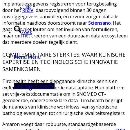
implantatiegegevens registreren voor terugbetaling
FR
door het
RIZIV
, daaropvolgend binnen 30 dagen
opvolggegevens aanvullen, en ervoor zorgen dat alle
informatie naadloos doorstroomt naar
Sciensano
. Het
gaat hier niet louter om het invullen van formulieren,
Zoek
maar om het creëren van een duurzaam data-ecosysteem
dat meerdere doelen tegelijk dient.
COMPLEMENTAIRE STERKTES: WAAR KLINISCHE
Menu
Menu
EXPERTISE EN TECHNOLOGISCHE INNOVATIE
SAMENKOMEN
Tiro.health heeft een diepgaande klinische kennis en
Link naar LinkedIn
expertise in gestructureerde datacaptatie. Hun platform
zet vrije-tekstdocumentatie om in SNOMED CT-
gecodeerde, onderzoeksklare data. Tiro.health begrijpt
de nuances van klinische workflows, van synoptische
pathologieverslagen tot chirurgische kwaliteitsregisters.
Amaron voegt daar robuuste, standaardgebaseerde