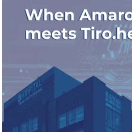
FHIR in België
Amaron Connect EAI platform
eHealth en regionale integraties
NextGen Mirth Connect
Procesautomatisering
Workflower platform